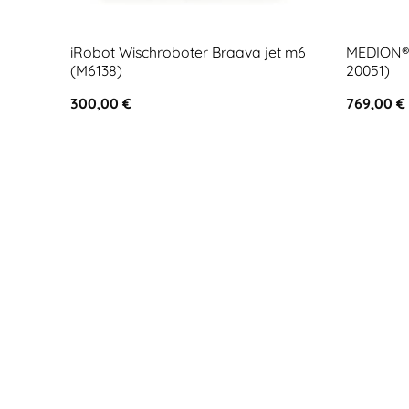
iRobot Wischroboter Braava jet m6
MEDION® 
(M6138)
20051)
300,00
€
769,00
€