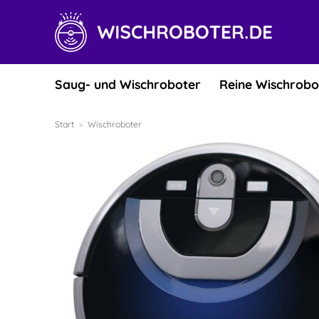
Zum
Inhalt
springen
Saug- und Wischroboter
Reine Wischrobo
Start
»
Wischroboter