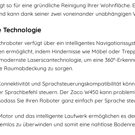
gt so für eine gründliche Reinigung Ihrer Wohnfläche. E
nd kann dank seiner zwei voneinander unabhängigen W
 Technologie
oboter verfügt über ein intelligentes Navigationssyste
en ermöglicht, indem Hindernisse wie Möbel oder Tre
odernste Laserscantechnologie, um eine 360°-Erkennu
ose Raumabdeckung zu sorgen.
nnektivität und Sprachsteuerungskompatibilität könn
r Sprachbefehl steuern. Der Zaco W450 kann proble
odass Sie Ihren Roboter ganz einfach per Sprache ste
 Motor und das intelligente Laufwerk ermöglichen es d
emlos zu überwinden und somit eine nahtlose Bodenrei