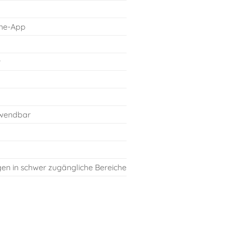
one-App
r
rwendbar
gen in schwer zugängliche Bereiche