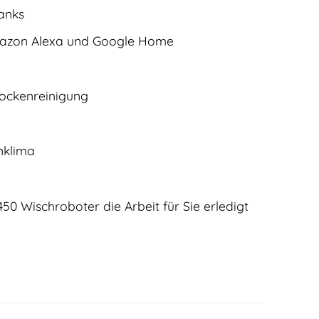
anks
mazon Alexa und Google Home
ockenreinigung
nklima
0 Wischroboter die Arbeit für Sie erledigt