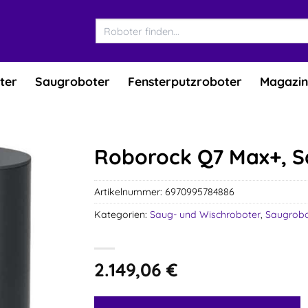
Suchen
nach:
ter
Saugroboter
Fensterputzroboter
Magazin
Roborock Q7 Max+, S
Artikelnummer:
6970995784886
Kategorien:
Saug- und Wischroboter
,
Saugrobo
2.149,06
€