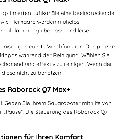
 optimierten Luftkanäle eine beeindruckende
l wie Tierhaare werden mühelos
 Schalldämmung überraschend leise.
onisch gesteuerte Wischfunktion. Das präzise
 Mopps während der Reinigung. Wählen Sie
schonend und effektiv zu reinigen. Wenn der
iese nicht zu benetzen.
des Roborock Q7 Max+
 Geben Sie Ihrem Saugroboter mithilfe von
er „Pause“. Die Steuerung des Roborock Q7
tionen für Ihren Komfort