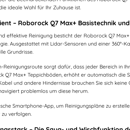
ie ideale Wahl für Ihr Zuhause ist.
ient – Roborock Q7 Max+ Basistechnik und
d effektive Reinigung besticht der Roborock Q7 Max+ d
ie. Ausgestattet mit Lidar-Sensoren und einer 360°-Ka
elle Grundrisse.
m-Reinigungsroute sorgt dafür, dass jeder Bereich in Ih
k Q7 Max+ Teppichböden, erhöht er automatisch die Sa
abel und andere Hindernisse brauchen Sie sich keine
avigiert problemlos um diese herum.
tische Smartphone-App, um Reinigungspläne zu erstellen
 zu verfolgen.
tungsstark – Die Saug- und Wischfunktion