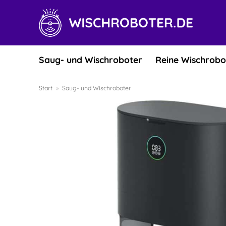
Zum
Inhalt
springen
Saug- und Wischroboter
Reine Wischrobo
Start
»
Saug- und Wischroboter