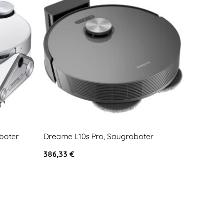
boter
Dreame L10s Pro, Saugroboter
Roboroc
386,33
€
459,00