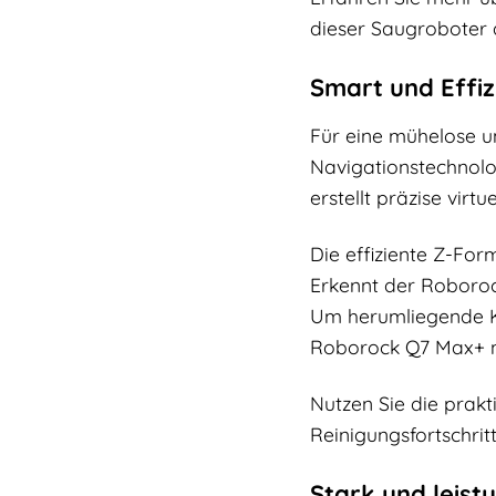
dieser Saugroboter d
Smart und Effiz
Für eine mühelose un
Navigationstechnolog
erstellt präzise virtu
Die effiziente Z-For
Erkennt der Roboroc
Um herumliegende K
Roborock Q7 Max+ n
Nutzen Sie die prak
Reinigungsfortschritt
Stark und leis